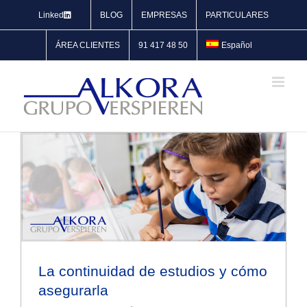
Saltar
Linked
BLOG
EMPRESAS
PARTICULARES
al
contenido
ÁREA CLIENTES
91 417 48 50
Español
La continuidad de estudios y cómo
asegurarla