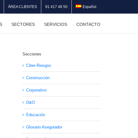
ÁREA CLIENTES
91 417 48 50
Español
S
SECTORES
SERVICIOS
CONTACTO
Secciones
Ciber-Riesgos
Construcción
Corporativo
D&O
Educación
Glosario Asegurador